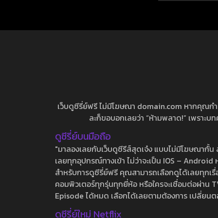
เว็บดูซีรี่ย์ฟรี ไม่มีโฆษณา domain.com หากคุณกำลัง
ละก็ขอบอกเลยว่า “ห้ามพลาด!” เพราะบทความ
ดูซีรี่ย์บนมือถือ
"มาลองเลยกับเว็บดูซีรีส์สุดเจ๋ง แบบไม่มีโฆษณากั
เลยทุกอุปกรณ์ทางเข้า ไม่ว่าจะเป็น IOS – Android หร
สำหรับการดูซีรี่ย์ฟรี คุณสามารถเลือกดูได้เลยทุกเรื
คอมพิวเตอร์ทุกรุ่นทุกยี่ห้อ หรือใครจะเชื่อมต่อผ
Episode ได้หมด เลือกได้เลยตามต้องการ เปลี่ยนตอนเ
ดูซีรี่ย์ใหม่ Netflix