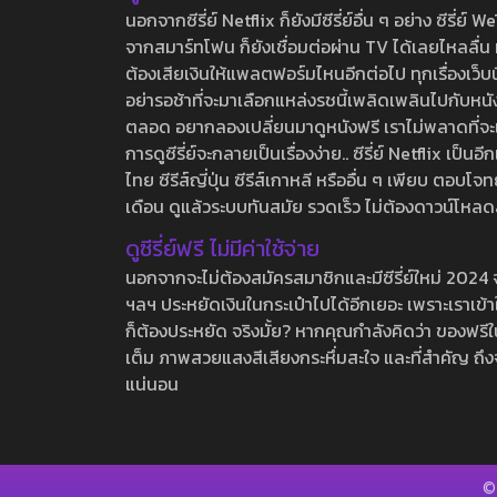
นอกจากซีรี่ย์ Netflix ก็ยังมีซีรี่ย์อื่น ๆ อย่าง ซ
จากสมาร์ทโฟน ก็ยังเชื่อมต่อผ่าน TV ได้เลยไหลลื่น ห
ต้องเสียเงินให้แพลตฟอร์มไหนอีกต่อไป ทุกเรื่องเว็บนี้จ
อย่ารอช้าที่จะมาเลือกแหล่งรชนี้เพลิดเพลินไปกับหนังให
ตลอด อยากลองเปลี่ยนมาดูหนังฟรี เราไม่พลาดที่จะแนะน
การดูซีรี่ย์จะกลายเป็นเรื่องง่าย.. ซีรี่ย์ Netflix เป็
ไทย ซีรีส์ญี่ปุ่น ซีรีส์เกาหลี หรืออื่น ๆ เพียบ ตอ
เดือน ดูแล้วระบบทันสมัย รวดเร็ว ไม่ต้องดาวน์โหลด
ดูซีรี่ย์ฟรี ไม่มีค่าใช้จ่าย
นอกจากจะไม่ต้องสมัครสมาชิกและมีซีรี่ย์ใหม่ 2024 จุกๆ
ฯลฯ ประหยัดเงินในกระเป๋าไปได้อีกเยอะ เพราะเราเข้าใจ
ก็ต้องประหยัด จริงมั้ย? หากคุณกำลังคิดว่า ของฟรีใน
เต็ม ภาพสวยแสงสีเสียงกระหึ่มสะใจ และที่สำคัญ ถึงจ
แน่นอน
©