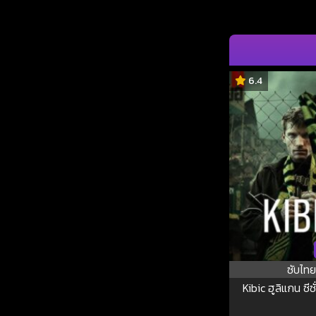
6.4
ซับไทย
Kibic ฮูลิแกน ซีซั