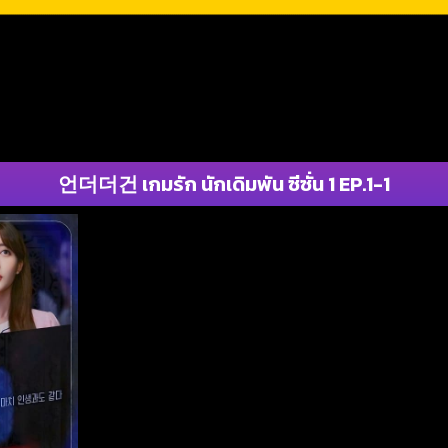
언더더건 เกมรัก นักเดิมพัน ซีซั่น 1 EP.1-1