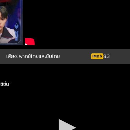
เสียง: พากย์ไทยและซับไทย
8.3
IMDb
ีซั่น 1