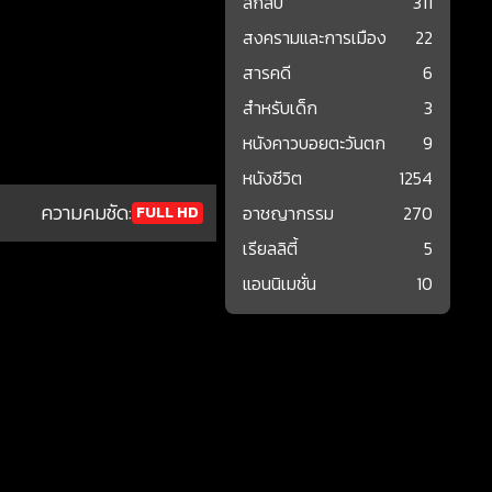
ลึกลับ
311
สงครามและการเมือง
22
สารคดี
6
สำหรับเด็ก
3
หนังคาวบอยตะวันตก
9
หนังชีวิต
1254
ความคมชัด:
อาชญากรรม
270
FULL HD
เรียลลิตี้
5
แอนนิเมชั่น
10