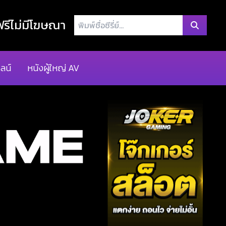
พิมพ์
รีไม่มีโฆษณา
ชื่อ
ซี
รี่
ลน์
หนังผู้ใหญ่ AV
ย์...