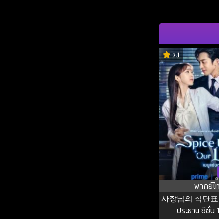
7.1
พากย์ไ
사장님의 식단표 เมน
ประธาน ซีซั่น 