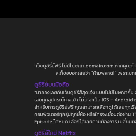
เว็บดูซีรี่ย์ฟรี ไม่มีโฆษณา domain.com หากคุณกำลัง
ละก็ขอบอกเลยว่า “ห้ามพลาด!” เพราะบทความ
ดูซีรี่ย์บนมือถือ
"มาลองเลยกับเว็บดูซีรีส์สุดเจ๋ง แบบไม่มีโฆษณากั
เลยทุกอุปกรณ์ทางเข้า ไม่ว่าจะเป็น IOS – Android หร
สำหรับการดูซีรี่ย์ฟรี คุณสามารถเลือกดูได้เลยทุกเรื
คอมพิวเตอร์ทุกรุ่นทุกยี่ห้อ หรือใครจะเชื่อมต่อผ
Episode ได้หมด เลือกได้เลยตามต้องการ เปลี่ยนตอนเ
ดูซีรี่ย์ใหม่ Netflix