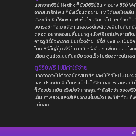
นอกจากซีรี่ย์ Netflix ก็ยังมีซีรี่ย์อื่น ๆ อย่าง ซ
จากสมาร์ทโฟน ก็ยังเชื่อมต่อผ่าน TV ได้เลยไหลลื่น ห
ต้องเสียเงินให้แพลตฟอร์มไหนอีกต่อไป ทุกเรื่องเว็บนี้จ
อย่ารอช้าที่จะมาเลือกแหล่งรชนี้เพลิดเพลินไปกับหนังให
ตลอด อยากลองเปลี่ยนมาดูหนังฟรี เราไม่พลาดที่จะแนะน
การดูซีรี่ย์จะกลายเป็นเรื่องง่าย.. ซีรี่ย์ Netflix เป็
ไทย ซีรีส์ญี่ปุ่น ซีรีส์เกาหลี หรืออื่น ๆ เพียบ ตอ
เดือน ดูแล้วระบบทันสมัย รวดเร็ว ไม่ต้องดาวน์โหลด
ดูซีรี่ย์ฟรี ไม่มีค่าใช้จ่าย
นอกจากจะไม่ต้องสมัครสมาชิกและมีซีรี่ย์ใหม่ 2024 จุกๆ
ฯลฯ ประหยัดเงินในกระเป๋าไปได้อีกเยอะ เพราะเราเข้าใจ
ก็ต้องประหยัด จริงมั้ย? หากคุณกำลังคิดว่า ของฟรีใน
เต็ม ภาพสวยแสงสีเสียงกระหึ่มสะใจ และที่สำคัญ ถึงจ
แน่นอน
©