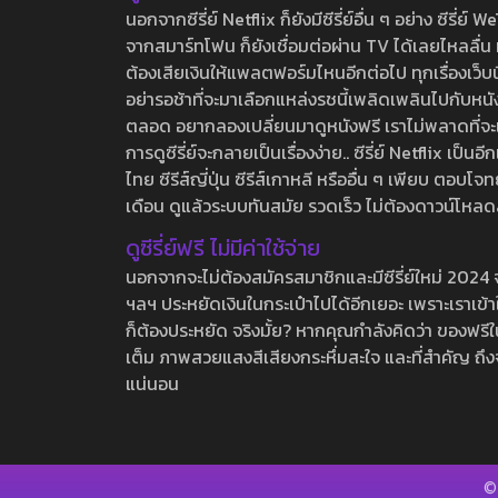
นอกจากซีรี่ย์ Netflix ก็ยังมีซีรี่ย์อื่น ๆ อย่าง ซ
จากสมาร์ทโฟน ก็ยังเชื่อมต่อผ่าน TV ได้เลยไหลลื่น ห
ต้องเสียเงินให้แพลตฟอร์มไหนอีกต่อไป ทุกเรื่องเว็บนี้จ
อย่ารอช้าที่จะมาเลือกแหล่งรชนี้เพลิดเพลินไปกับหนังให
ตลอด อยากลองเปลี่ยนมาดูหนังฟรี เราไม่พลาดที่จะแนะน
การดูซีรี่ย์จะกลายเป็นเรื่องง่าย.. ซีรี่ย์ Netflix เป็
ไทย ซีรีส์ญี่ปุ่น ซีรีส์เกาหลี หรืออื่น ๆ เพียบ ตอ
เดือน ดูแล้วระบบทันสมัย รวดเร็ว ไม่ต้องดาวน์โหลด
ดูซีรี่ย์ฟรี ไม่มีค่าใช้จ่าย
นอกจากจะไม่ต้องสมัครสมาชิกและมีซีรี่ย์ใหม่ 2024 จุกๆ
ฯลฯ ประหยัดเงินในกระเป๋าไปได้อีกเยอะ เพราะเราเข้าใจ
ก็ต้องประหยัด จริงมั้ย? หากคุณกำลังคิดว่า ของฟรีใน
เต็ม ภาพสวยแสงสีเสียงกระหึ่มสะใจ และที่สำคัญ ถึงจ
แน่นอน
©