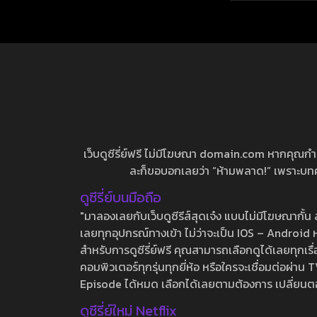
เว็บดูซีรี่ย์ฟรี ไม่มีโฆษณา domain.com หากคุณกำลัง
ละก็ขอบอกเลยว่า “ห้ามพลาด!” เพราะบทความ
ดูซีรี่ย์บนมือถือ
"มาลองเลยกับเว็บดูซีรีส์สุดเจ๋ง แบบไม่มีโฆษณากั
เลยทุกอุปกรณ์ทางเข้า ไม่ว่าจะเป็น IOS – Android หร
สำหรับการดูซีรี่ย์ฟรี คุณสามารถเลือกดูได้เลยทุกเรื
คอมพิวเตอร์ทุกรุ่นทุกยี่ห้อ หรือใครจะเชื่อมต่อผ
Episode ได้หมด เลือกได้เลยตามต้องการ เปลี่ยนตอนเ
ดูซีรี่ย์ใหม่ Netflix