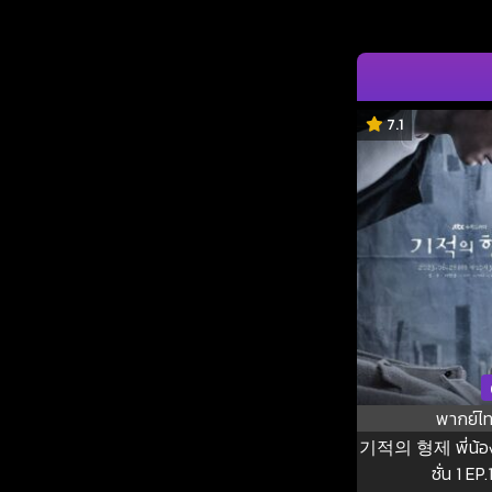
7.1
พากย์ไ
기적의 형제 พี่น้องปา
ซั่น 1 EP.