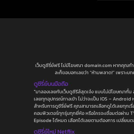
เว็บดูซีรี่ย์ฟรี ไม่มีโฆษณา domain.com หากคุณกำลัง
ละก็ขอบอกเลยว่า “ห้ามพลาด!” เพราะบทความ
ดูซีรี่ย์บนมือถือ
"มาลองเลยกับเว็บดูซีรีส์สุดเจ๋ง แบบไม่มีโฆษณากั
เลยทุกอุปกรณ์ทางเข้า ไม่ว่าจะเป็น IOS – Android หร
สำหรับการดูซีรี่ย์ฟรี คุณสามารถเลือกดูได้เลยทุกเรื
คอมพิวเตอร์ทุกรุ่นทุกยี่ห้อ หรือใครจะเชื่อมต่อผ
Episode ได้หมด เลือกได้เลยตามต้องการ เปลี่ยนตอนเ
ดูซีรี่ย์ใหม่ Netflix