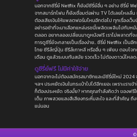
นอกจากซีรี่ย์ Netflix ก็ยังมีซีรี่ย์อื่น ๆ อย่าง ซ
จากสมาร์ทโฟน ก็ยังเชื่อมต่อผ่าน TV ได้เลยไหลลื่น ห
ต้องเสียเงินให้แพลตฟอร์มไหนอีกต่อไป ทุกเรื่องเว็บนี้จ
อย่ารอช้าที่จะมาเลือกแหล่งรชนี้เพลิดเพลินไปกับหนังให
ตลอด อยากลองเปลี่ยนมาดูหนังฟรี เราไม่พลาดที่จะแนะน
การดูซีรี่ย์จะกลายเป็นเรื่องง่าย.. ซีรี่ย์ Netflix เป็
ไทย ซีรีส์ญี่ปุ่น ซีรีส์เกาหลี หรืออื่น ๆ เพียบ ตอ
เดือน ดูแล้วระบบทันสมัย รวดเร็ว ไม่ต้องดาวน์โหลด
ดูซีรี่ย์ฟรี ไม่มีค่าใช้จ่าย
นอกจากจะไม่ต้องสมัครสมาชิกและมีซีรี่ย์ใหม่ 2024 จุกๆ
ฯลฯ ประหยัดเงินในกระเป๋าไปได้อีกเยอะ เพราะเราเข้าใจ
ก็ต้องประหยัด จริงมั้ย? หากคุณกำลังคิดว่า ของฟรีใน
เต็ม ภาพสวยแสงสีเสียงกระหึ่มสะใจ และที่สำคัญ ถึงจ
แน่นอน
©