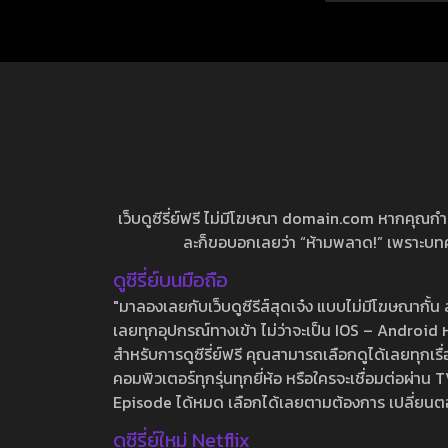
เว็บดูซีรี่ย์ฟรี ไม่มีโฆษณา domain.com หากคุณกำลัง
ละก็ขอบอกเลยว่า “ห้ามพลาด!” เพราะบทความ
ดูซีรี่ย์บนมือถือ
"มาลองเลยกับเว็บดูซีรีส์สุดเจ๋ง แบบไม่มีโฆษณากั
เลยทุกอุปกรณ์ทางเข้า ไม่ว่าจะเป็น IOS – Android หร
สำหรับการดูซีรี่ย์ฟรี คุณสามารถเลือกดูได้เลยทุกเรื
คอมพิวเตอร์ทุกรุ่นทุกยี่ห้อ หรือใครจะเชื่อมต่อผ
Episode ได้หมด เลือกได้เลยตามต้องการ เปลี่ยนตอนเ
ดูซีรี่ย์ใหม่ Netflix