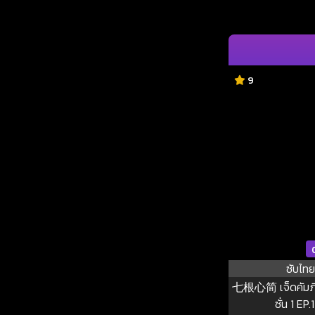
9
ซับไทย
七根心简 เจ็ดคัมภีร
ซั่น 1 EP.