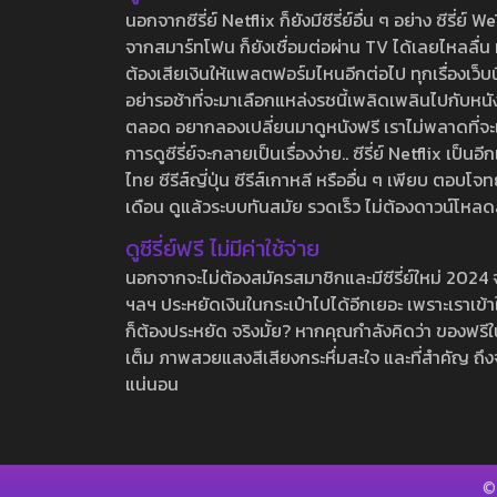
นอกจากซีรี่ย์ Netflix ก็ยังมีซีรี่ย์อื่น ๆ อย่าง ซ
จากสมาร์ทโฟน ก็ยังเชื่อมต่อผ่าน TV ได้เลยไหลลื่น ห
ต้องเสียเงินให้แพลตฟอร์มไหนอีกต่อไป ทุกเรื่องเว็บนี้จ
อย่ารอช้าที่จะมาเลือกแหล่งรชนี้เพลิดเพลินไปกับหนังให
ตลอด อยากลองเปลี่ยนมาดูหนังฟรี เราไม่พลาดที่จะแนะน
การดูซีรี่ย์จะกลายเป็นเรื่องง่าย.. ซีรี่ย์ Netflix เป็
ไทย ซีรีส์ญี่ปุ่น ซีรีส์เกาหลี หรืออื่น ๆ เพียบ ตอ
เดือน ดูแล้วระบบทันสมัย รวดเร็ว ไม่ต้องดาวน์โหลด
ดูซีรี่ย์ฟรี ไม่มีค่าใช้จ่าย
นอกจากจะไม่ต้องสมัครสมาชิกและมีซีรี่ย์ใหม่ 2024 จุกๆ
ฯลฯ ประหยัดเงินในกระเป๋าไปได้อีกเยอะ เพราะเราเข้าใจ
ก็ต้องประหยัด จริงมั้ย? หากคุณกำลังคิดว่า ของฟรีใน
เต็ม ภาพสวยแสงสีเสียงกระหึ่มสะใจ และที่สำคัญ ถึงจ
แน่นอน
©