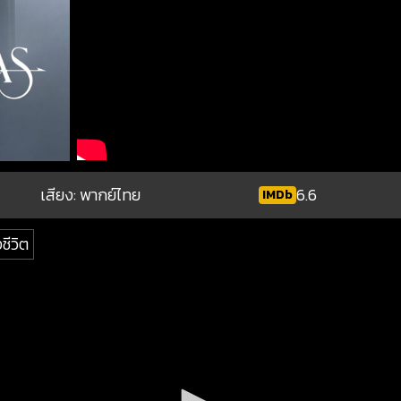
เสียง: พากย์ไทย
6.6
IMDb
ชีวิต