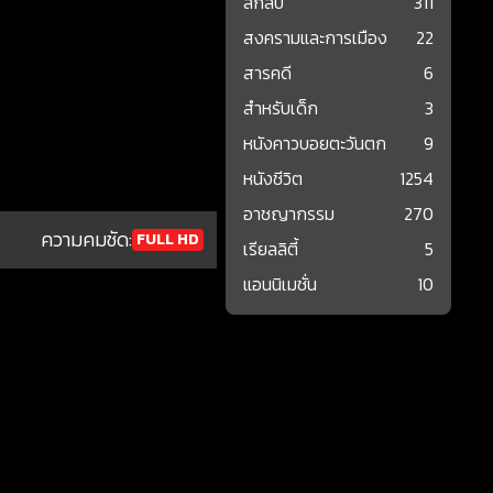
ลึกลับ
311
สงครามและการเมือง
22
สารคดี
6
สำหรับเด็ก
3
หนังคาวบอยตะวันตก
9
หนังชีวิต
1254
อาชญากรรม
270
ความคมชัด:
FULL HD
เรียลลิตี้
5
แอนนิเมชั่น
10