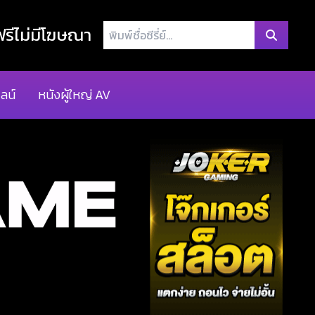
พิมพ์
รีไม่มีโฆษณา
ชื่อ
ซี
รี่
ลน์
หนังผู้ใหญ่ AV
ย์...