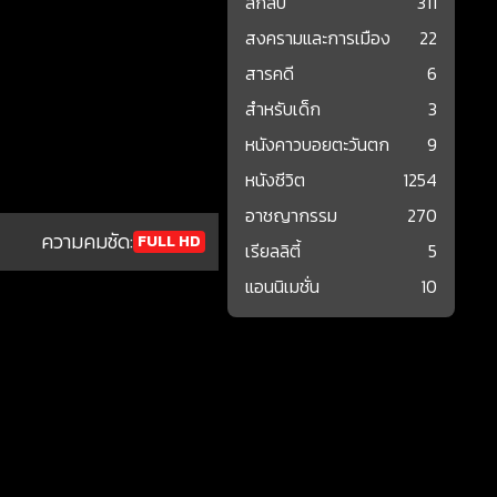
ลึกลับ
311
สงครามและการเมือง
22
สารคดี
6
สำหรับเด็ก
3
หนังคาวบอยตะวันตก
9
หนังชีวิต
1254
อาชญากรรม
270
ความคมชัด:
FULL HD
เรียลลิตี้
5
แอนนิเมชั่น
10