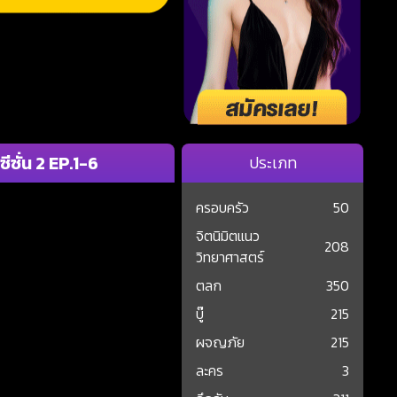
ีซั่น 2 EP.1-6
ประเภท
ครอบครัว
50
จิตนิมิตแนว
208
วิทยาศาสตร์
ตลก
350
บู๊
215
ผจญภัย
215
ละคร
3