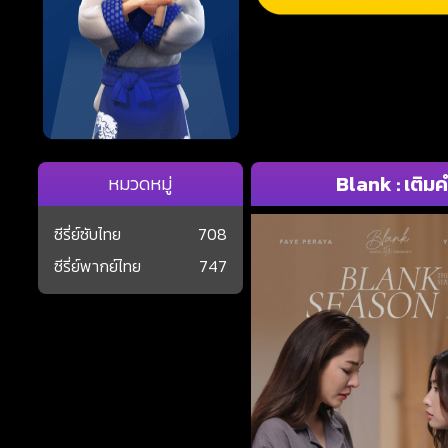
Blank : เติมค
หมวดหมู่
ซีรี่ย์ซับไทย
708
ซีรี่ย์พากย์ไทย
747