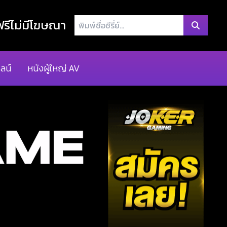
พิมพ์
รีไม่มีโฆษณา
ชื่อ
ซี
รี่
ลน์
หนังผู้ใหญ่ AV
ย์...