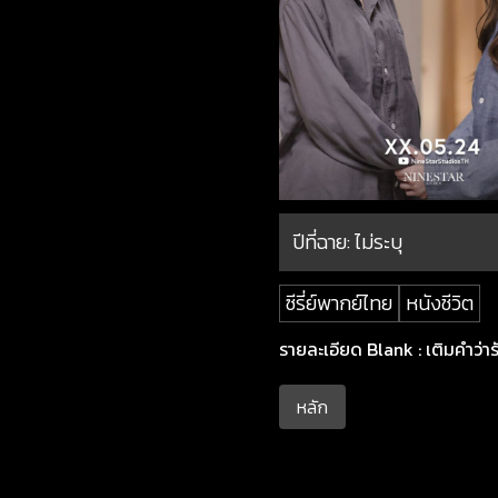
ปีที่ฉาย:
ไม่ระบุ
ซีรี่ย์พากย์ไทย
หนังชีวิต
รายละเอียด Blank : เติมคำว่ารั
หลัก