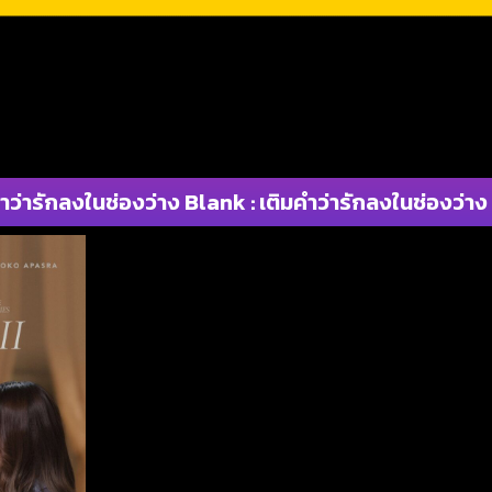
ำว่ารักลงในช่องว่าง Blank : เติมคำว่ารักลงในช่องว่าง ซ