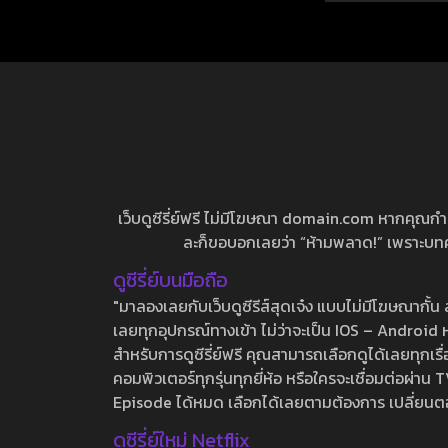
เว็บดูซีรี่ย์ฟรี ไม่มีโฆษณา domain.com หากคุณกำลัง
ละก็ขอบอกเลยว่า “ห้ามพลาด!” เพราะบทความ
ดูซีรี่ย์บนมือถือ
"มาลองเลยกับเว็บดูซีรีส์สุดเจ๋ง แบบไม่มีโฆษณากั
เลยทุกอุปกรณ์ทางเข้า ไม่ว่าจะเป็น IOS – Android หร
สำหรับการดูซีรี่ย์ฟรี คุณสามารถเลือกดูได้เลยทุกเรื
คอมพิวเตอร์ทุกรุ่นทุกยี่ห้อ หรือใครจะเชื่อมต่อผ
Episode ได้หมด เลือกได้เลยตามต้องการ เปลี่ยนตอนเ
ดูซีรี่ย์ใหม่ Netflix