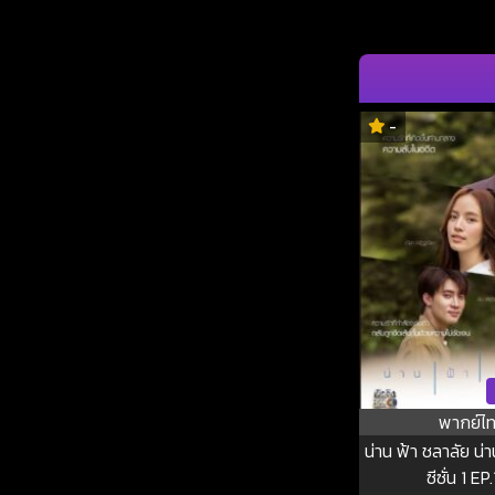
-
พากย์ไ
น่าน ฟ้า ชลาลัย น่
ซีซั่น 1 EP