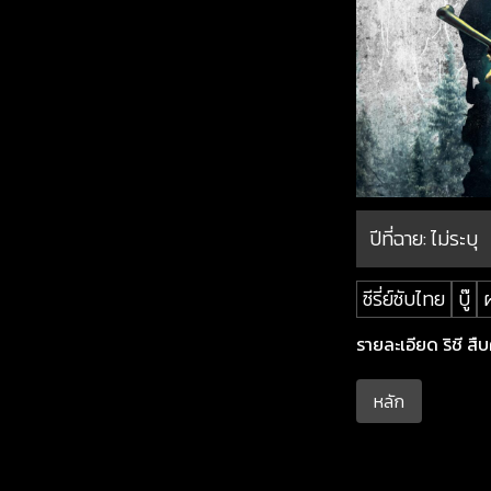
ปีที่ฉาย:
ไม่ระบุ
ซีรี่ย์ซับไทย
บู๊
รายละเอียด ริชี สืบ
หลัก