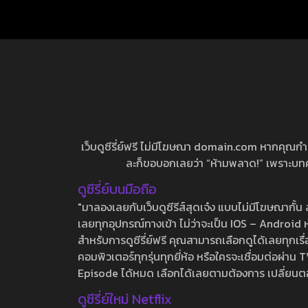
เว็บดูซีรี่ย์ฟรี ไม่มีโฆษณา domain.com หากคุณกำลัง
ละก็ขอบอกเลยว่า “ห้ามพลาด!” เพราะบทความ
ดูซีรี่ย์บนมือถือ
"มาลองเลยกับเว็บดูซีรีส์สุดเจ๋ง แบบไม่มีโฆษณากั
เลยทุกอุปกรณ์ทางเข้า ไม่ว่าจะเป็น IOS – Android หร
สำหรับการดูซีรี่ย์ฟรี คุณสามารถเลือกดูได้เลยทุกเรื
คอมพิวเตอร์ทุกรุ่นทุกยี่ห้อ หรือใครจะเชื่อมต่อผ
Episode ได้หมด เลือกได้เลยตามต้องการ เปลี่ยนตอนเ
ดูซีรี่ย์ใหม่ Netflix