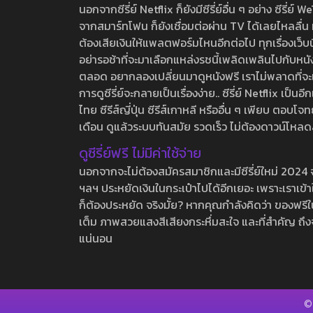
นอกจากซีรี่ย์ Netflix ก็ยังมีซีรี่ย์อื่น ๆ อย่าง ซ
จากสมาร์ทโฟน ก็ยังเชื่อมต่อผ่าน TV ได้เลยไหลลื่น ห
ต้องเสียเงินให้แพลตฟอร์มไหนอีกต่อไป ทุกเรื่องเว็บนี้จ
อย่ารอช้าที่จะมาเลือกแหล่งรชนี้เพลิดเพลินไปกับหนังให
ตลอด อยากลองเปลี่ยนมาดูหนังฟรี เราไม่พลาดที่จะแนะน
การดูซีรี่ย์จะกลายเป็นเรื่องง่าย.. ซีรี่ย์ Netflix เป็
ไทย ซีรีส์ญี่ปุ่น ซีรีส์เกาหลี หรืออื่น ๆ เพียบ ตอ
เดือน ดูแล้วระบบทันสมัย รวดเร็ว ไม่ต้องดาวน์โหลด
ดูซีรี่ย์ฟรี ไม่มีค่าใช้จ่าย
นอกจากจะไม่ต้องสมัครสมาชิกและมีซีรี่ย์ใหม่ 2024 จุกๆ
ฯลฯ ประหยัดเงินในกระเป๋าไปได้อีกเยอะ เพราะเราเข้าใจ
ก็ต้องประหยัด จริงมั้ย? หากคุณกำลังคิดว่า ของฟรีใน
เต็ม ภาพสวยแสงสีเสียงกระหึ่มสะใจ และที่สำคัญ ถึงจ
แน่นอน
©