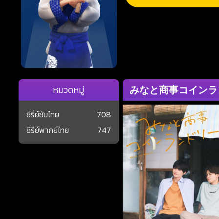
みなと商事コインランドリー Mi
หมวดหมู่
ซีรี่ย์ซับไทย
708
ซีรี่ย์พากย์ไทย
747