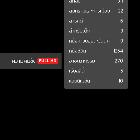
ลึกลับ
311
สงครามและการเมือง
22
สารคดี
6
สำหรับเด็ก
3
หนังคาวบอยตะวันตก
9
หนังชีวิต
1254
ความคมชัด:
อาชญากรรม
270
FULL HD
เรียลลิตี้
5
แอนนิเมชั่น
10