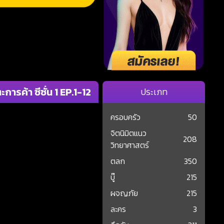
 ซีซั่น 1 EP.1-12
ประเภท
ครอบครัว
50
จิตนิมิตแนว
208
วิทยาศาสตร์
ตลก
350
บู๊
215
ผจญภัย
215
ละคร
3