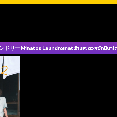
natos Laundromat ร้านสะดวกซักมินาโตะการค้า