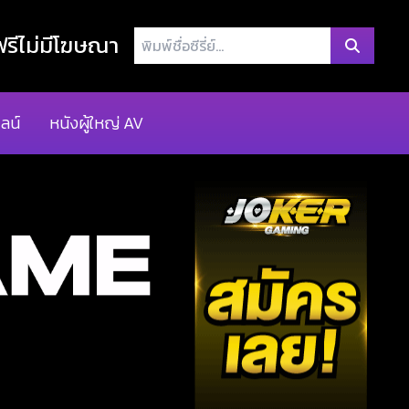
พิมพ์
รีไม่มีโฆษณา
ชื่อ
ซี
รี่
ลน์
หนังผู้ใหญ่ AV
ย์...