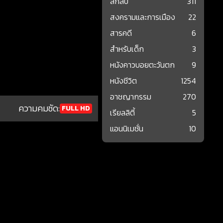
ลึกลับ
311
สงครามและการเมือง
22
สารคดี
6
สำหรับเด็ก
3
หนังคาวบอยตะวันตก
9
หนังชีวิต
1254
อาชญากรรม
270
ความคมชัด:
FULL HD
เรียลลิตี้
5
แอนนิเมชั่น
10