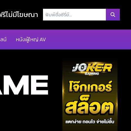
พิมพ์
รีไม่มีโฆษณา
ชื่อ
ซี
รี่
ลน์
หนังผู้ใหญ่ AV
ย์...