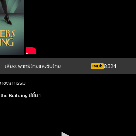
เสียง: พากย์ไทยและซับไทย
8.324
IMDb
อาชญากรรม
he Building ซีซั่น 1