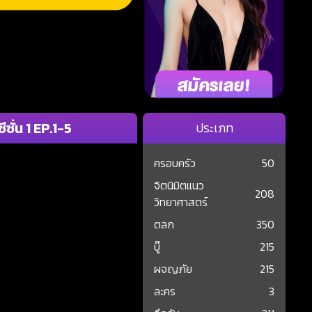
ั่น 1 EP.1-5
ประเภท
ครอบครัว
50
จิตนิมิตแนว
208
วิทยาศาสตร์
ตลก
350
บู๊
215
ผจญภัย
215
ละคร
3