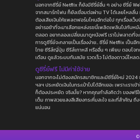
นอกจากซีรี่ย์ Netflix ก็ยังมีซีรี่ย์อื่น ๆ อย่าง ซ
จากสมาร์ทโฟน ก็ยังเชื่อมต่อผ่าน TV ได้เลยไหลลื่น ห
ต้องเสียเงินให้แพลตฟอร์มไหนอีกต่อไป ทุกเรื่องเว็บนี้จ
อย่ารอช้าที่จะมาเลือกแหล่งรชนี้เพลิดเพลินไปกับหนังให
ตลอด อยากลองเปลี่ยนมาดูหนังฟรี เราไม่พลาดที่จะแนะน
การดูซีรี่ย์จะกลายเป็นเรื่องง่าย.. ซีรี่ย์ Netflix เป็
ไทย ซีรีส์ญี่ปุ่น ซีรีส์เกาหลี หรืออื่น ๆ เพียบ ตอ
เดือน ดูแล้วระบบทันสมัย รวดเร็ว ไม่ต้องดาวน์โหลด
ดูซีรี่ย์ฟรี ไม่มีค่าใช้จ่าย
นอกจากจะไม่ต้องสมัครสมาชิกและมีซีรี่ย์ใหม่ 2024 จุกๆ
ฯลฯ ประหยัดเงินในกระเป๋าไปได้อีกเยอะ เพราะเราเข้าใจ
ก็ต้องประหยัด จริงมั้ย? หากคุณกำลังคิดว่า ของฟรีใน
เต็ม ภาพสวยแสงสีเสียงกระหึ่มสะใจ และที่สำคัญ ถึงจ
แน่นอน
©