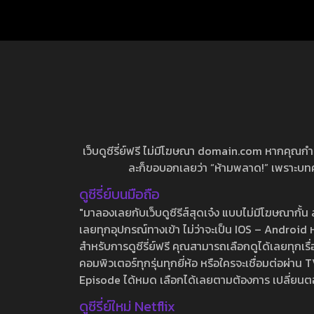
เว็บดูซีรี่ย์ฟรี ไม่มีโฆษณา domain.com หากคุณกำลัง
ละก็ขอบอกเลยว่า “ห้ามพลาด!” เพราะบทความ
ดูซีรี่ย์บนมือถือ
"มาลองเลยกับเว็บดูซีรีส์สุดเจ๋ง แบบไม่มีโฆษณากั
เลยทุกอุปกรณ์ทางเข้า ไม่ว่าจะเป็น IOS – Android หร
สำหรับการดูซีรี่ย์ฟรี คุณสามารถเลือกดูได้เลยทุกเรื
คอมพิวเตอร์ทุกรุ่นทุกยี่ห้อ หรือใครจะเชื่อมต่อผ
Episode ได้หมด เลือกได้เลยตามต้องการ เปลี่ยนตอนเ
ดูซีรี่ย์ใหม่ Netflix