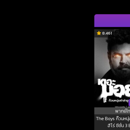
8.461
พากย์ไ
The Boys ก๊วนหนุ่ม
ฮีโร่ ซีซั่น 3