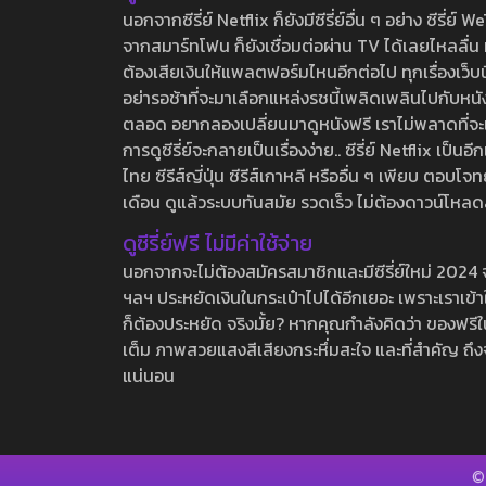
นอกจากซีรี่ย์ Netflix ก็ยังมีซีรี่ย์อื่น ๆ อย่าง ซ
จากสมาร์ทโฟน ก็ยังเชื่อมต่อผ่าน TV ได้เลยไหลลื่น ห
ต้องเสียเงินให้แพลตฟอร์มไหนอีกต่อไป ทุกเรื่องเว็บนี้จ
อย่ารอช้าที่จะมาเลือกแหล่งรชนี้เพลิดเพลินไปกับหนังให
ตลอด อยากลองเปลี่ยนมาดูหนังฟรี เราไม่พลาดที่จะแนะน
การดูซีรี่ย์จะกลายเป็นเรื่องง่าย.. ซีรี่ย์ Netflix เป็
ไทย ซีรีส์ญี่ปุ่น ซีรีส์เกาหลี หรืออื่น ๆ เพียบ ตอ
เดือน ดูแล้วระบบทันสมัย รวดเร็ว ไม่ต้องดาวน์โหลด
ดูซีรี่ย์ฟรี ไม่มีค่าใช้จ่าย
นอกจากจะไม่ต้องสมัครสมาชิกและมีซีรี่ย์ใหม่ 2024 จุกๆ
ฯลฯ ประหยัดเงินในกระเป๋าไปได้อีกเยอะ เพราะเราเข้าใจ
ก็ต้องประหยัด จริงมั้ย? หากคุณกำลังคิดว่า ของฟรีใน
เต็ม ภาพสวยแสงสีเสียงกระหึ่มสะใจ และที่สำคัญ ถึงจ
แน่นอน
©