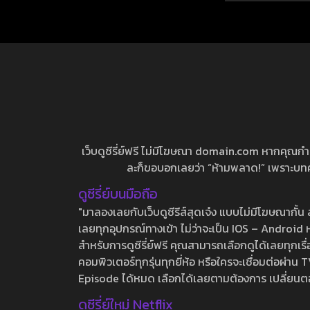
เว็บดูซีรี่ย์ฟรี ไม่มีโฆษณา domain.com หากคุณกำลัง
ละก็ขอบอกเลยว่า “ห้ามพลาด!” เพราะบทความ
ดูซีรี่ย์บนมือถือ
"มาลองเลยกับเว็บดูซีรีส์สุดเจ๋ง แบบไม่มีโฆษณากั
เลยทุกอุปกรณ์ทางเข้า ไม่ว่าจะเป็น IOS – Android หร
สำหรับการดูซีรี่ย์ฟรี คุณสามารถเลือกดูได้เลยทุกเรื
คอมพิวเตอร์ทุกรุ่นทุกยี่ห้อ หรือใครจะเชื่อมต่อผ
Episode ได้หมด เลือกได้เลยตามต้องการ เปลี่ยนตอนเ
ดูซีรี่ย์ใหม่ Netflix