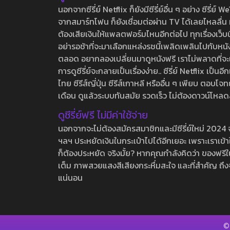
นอกจากซีรี่ย์ Netflix ก็ยังมีซีรี่ย์อื่น ๆ อย่าง ซ
จากสมาร์ทโฟน ก็ยังเชื่อมต่อผ่าน TV ได้เลยไหลลื่น ห
ต้องเสียเงินให้แพลตฟอร์มไหนอีกต่อไป ทุกเรื่องเว็บนี้จ
อย่ารอช้าที่จะมาเลือกแหล่งรชนี้เพลิดเพลินไปกับหนังให
ตลอด อยากลองเปลี่ยนมาดูหนังฟรี เราไม่พลาดที่จะแนะน
การดูซีรี่ย์จะกลายเป็นเรื่องง่าย.. ซีรี่ย์ Netflix เป็
ไทย ซีรีส์ญี่ปุ่น ซีรีส์เกาหลี หรืออื่น ๆ เพียบ ตอ
เดือน ดูแล้วระบบทันสมัย รวดเร็ว ไม่ต้องดาวน์โหลด
ดูซีรี่ย์ฟรี ไม่มีค่าใช้จ่าย
นอกจากจะไม่ต้องสมัครสมาชิกและมีซีรี่ย์ใหม่ 2024 จุกๆ
ฯลฯ ประหยัดเงินในกระเป๋าไปได้อีกเยอะ เพราะเราเข้าใจ
ก็ต้องประหยัด จริงมั้ย? หากคุณกำลังคิดว่า ของฟรีใน
เต็ม ภาพสวยแสงสีเสียงกระหึ่มสะใจ และที่สำคัญ ถึงจ
แน่นอน
©