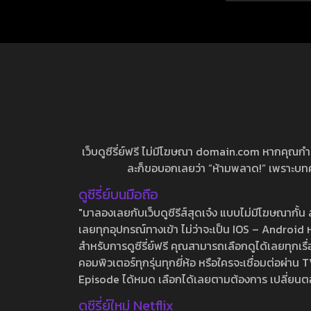
เว็บดูซีรี่ย์ฟรี ไม่มีโฆษณา domain.com หากคุณกำลัง
ละก็ขอบอกเลยว่า “ห้ามพลาด!” เพราะบทความ
ดูซีรี่ย์บนมือถือ
"มาลองเลยกับเว็บดูซีรีส์สุดเจ๋ง แบบไม่มีโฆษณากั
เลยทุกอุปกรณ์ทางเข้า ไม่ว่าจะเป็น IOS – Android หร
สำหรับการดูซีรี่ย์ฟรี คุณสามารถเลือกดูได้เลยทุกเรื
คอมพิวเตอร์ทุกรุ่นทุกยี่ห้อ หรือใครจะเชื่อมต่อผ
Episode ได้หมด เลือกได้เลยตามต้องการ เปลี่ยนตอนเ
ดูซีรี่ย์ใหม่ Netflix