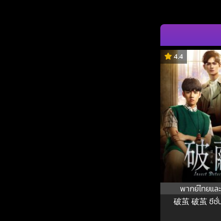
4.4
พากย์ไทยและ
破茧 破茧 ซีซั่น 