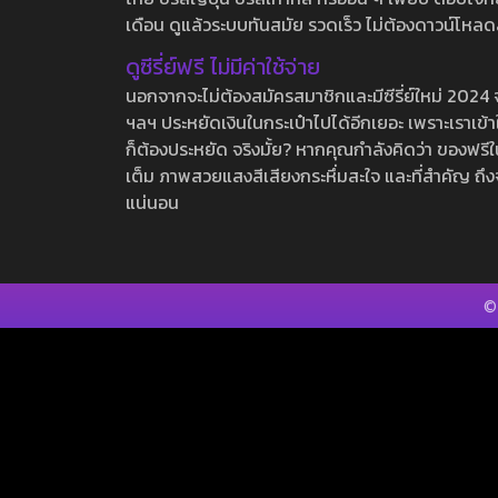
เดือน ดูแล้วระบบทันสมัย รวดเร็ว ไม่ต้องดาวน์โหลด
ดูซีรี่ย์ฟรี ไม่มีค่าใช้จ่าย
นอกจากจะไม่ต้องสมัครสมาชิกและมีซีรี่ย์ใหม่ 2024 จุกๆ
ฯลฯ ประหยัดเงินในกระเป๋าไปได้อีกเยอะ เพราะเราเข้าใจ
ก็ต้องประหยัด จริงมั้ย? หากคุณกำลังคิดว่า ของฟรีใน
เต็ม ภาพสวยแสงสีเสียงกระหึ่มสะใจ และที่สำคัญ ถึงจ
แน่นอน
©