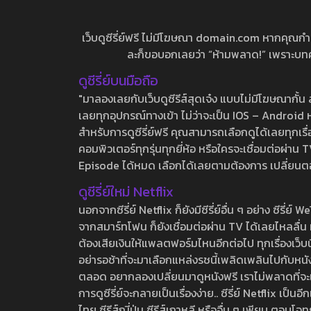
เว็บดูซีรี่ย์ฟรี ไม่มีโฆษณา domain.com หากคุณกำลัง
ละก็ขอบอกเลยว่า “ห้ามพลาด!” เพราะบทความ
ดูซีรี่ย์บนมือถือ
"มาลองเลยกับเว็บดูซีรีส์สุดเจ๋ง แบบไม่มีโฆษณากั
เลยทุกอุปกรณ์ทางเข้า ไม่ว่าจะเป็น IOS – Android หร
สำหรับการดูซีรี่ย์ฟรี คุณสามารถเลือกดูได้เลยทุกเรื
คอมพิวเตอร์ทุกรุ่นทุกยี่ห้อ หรือใครจะเชื่อมต่อผ
Episode ได้หมด เลือกได้เลยตามต้องการ เปลี่ยนตอนเ
ดูซีรี่ย์ใหม่ Netflix
นอกจากซีรี่ย์ Netflix ก็ยังมีซีรี่ย์อื่น ๆ อย่าง ซ
จากสมาร์ทโฟน ก็ยังเชื่อมต่อผ่าน TV ได้เลยไหลลื่น ห
ต้องเสียเงินให้แพลตฟอร์มไหนอีกต่อไป ทุกเรื่องเว็บนี้จ
อย่ารอช้าที่จะมาเลือกแหล่งรชนี้เพลิดเพลินไปกับหนังให
ตลอด อยากลองเปลี่ยนมาดูหนังฟรี เราไม่พลาดที่จะแนะน
การดูซีรี่ย์จะกลายเป็นเรื่องง่าย.. ซีรี่ย์ Netflix เป็
ไทย ซีรีส์ญี่ปุ่น ซีรีส์เกาหลี หรืออื่น ๆ เพียบ ตอ