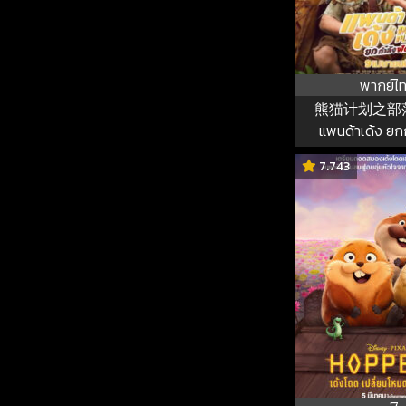
พากย์ไ
熊猫计划之部
แพนด้าเด้ง ยก
7.743