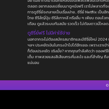
อย่ารอช้าที่จะมาเลือกแหล่งรชนี้เพลิดเพลินไปกับหนังให
ตลอด อยากลองเปลี่ยนมาดูหนังฟรี เราไม่พลาดที่จะแนะน
การดูซีรี่ย์จะกลายเป็นเรื่องง่าย.. ซีรี่ย์ Netflix เป็
ไทย ซีรีส์ญี่ปุ่น ซีรีส์เกาหลี หรืออื่น ๆ เพียบ ตอ
เดือน ดูแล้วระบบทันสมัย รวดเร็ว ไม่ต้องดาวน์โหลด
ดูซีรี่ย์ฟรี ไม่มีค่าใช้จ่าย
นอกจากจะไม่ต้องสมัครสมาชิกและมีซีรี่ย์ใหม่ 2024 จุกๆ
ฯลฯ ประหยัดเงินในกระเป๋าไปได้อีกเยอะ เพราะเราเข้าใจ
ก็ต้องประหยัด จริงมั้ย? หากคุณกำลังคิดว่า ของฟรีใน
เต็ม ภาพสวยแสงสีเสียงกระหึ่มสะใจ และที่สำคัญ ถึงจ
แน่นอน
©