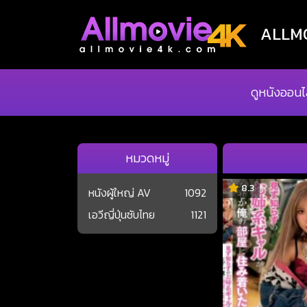
ALLMOV
ดูหนังออนไ
หมวดหมู่
8.3
หนังผู้ใหญ่ AV
1092
เอวีญี่ปุ่นซับไทย
1121