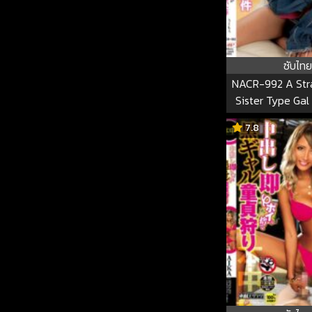
ซับไทย
NACR-992 A Str
Sister Type Ga
Ended Up Living
7.8
AIKA NAC