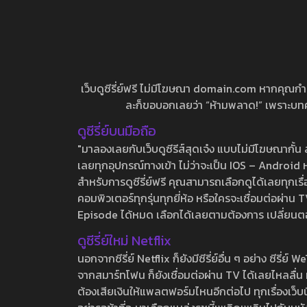
เว็บดูซีรี่ย์ฟรี ไม่มีโฆษณา domain.com หากคุณกำลัง
ละก็ขอบอกเลยว่า “ห้ามพลาด!” เพราะบทความ
ดูซีรี่ย์บนมือถือ
"มาลองเลยกับเว็บดูซีรีส์สุดเจ๋ง แบบไม่มีโฆษณากั
เลยทุกอุปกรณ์ทางเข้า ไม่ว่าจะเป็น IOS – Android หร
สำหรับการดูซีรี่ย์ฟรี คุณสามารถเลือกดูได้เลยทุกเรื
คอมพิวเตอร์ทุกรุ่นทุกยี่ห้อ หรือใครจะเชื่อมต่อผ
Episode ได้หมด เลือกได้เลยตามต้องการ เปลี่ยนตอนเ
ดูซีรี่ย์ใหม่ Netflix
นอกจากซีรี่ย์ Netflix ก็ยังมีซีรี่ย์อื่น ๆ อย่าง ซ
จากสมาร์ทโฟน ก็ยังเชื่อมต่อผ่าน TV ได้เลยไหลลื่น ห
ต้องเสียเงินให้แพลตฟอร์มไหนอีกต่อไป ทุกเรื่องเว็บนี้จ