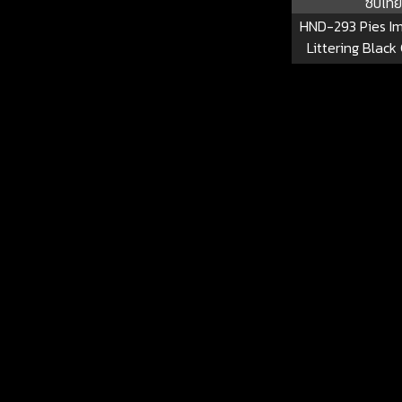
ซับไทย
HND-293 Pies I
Littering Black 
Hunting AIKA