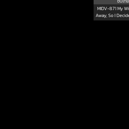
ซับไทย
MIDV-871 My Wi
Away, So I Deci
My Cute Stepda
Wife By Cumming
Over And Over A
Dangerous Days.
MIDV-8