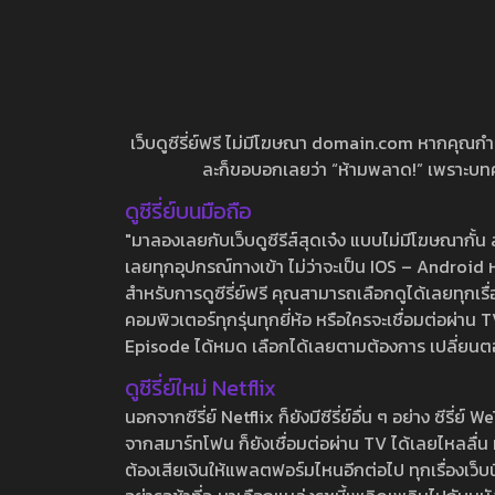
เว็บดูซีรี่ย์ฟรี ไม่มีโฆษณา domain.com หากคุณกำลัง
ละก็ขอบอกเลยว่า “ห้ามพลาด!” เพราะบทความ
ดูซีรี่ย์บนมือถือ
"มาลองเลยกับเว็บดูซีรีส์สุดเจ๋ง แบบไม่มีโฆษณากั
เลยทุกอุปกรณ์ทางเข้า ไม่ว่าจะเป็น IOS – Android หร
สำหรับการดูซีรี่ย์ฟรี คุณสามารถเลือกดูได้เลยทุกเรื
คอมพิวเตอร์ทุกรุ่นทุกยี่ห้อ หรือใครจะเชื่อมต่อผ
Episode ได้หมด เลือกได้เลยตามต้องการ เปลี่ยนตอนเ
ดูซีรี่ย์ใหม่ Netflix
นอกจากซีรี่ย์ Netflix ก็ยังมีซีรี่ย์อื่น ๆ อย่าง ซ
จากสมาร์ทโฟน ก็ยังเชื่อมต่อผ่าน TV ได้เลยไหลลื่น ห
ต้องเสียเงินให้แพลตฟอร์มไหนอีกต่อไป ทุกเรื่องเว็บนี้จ