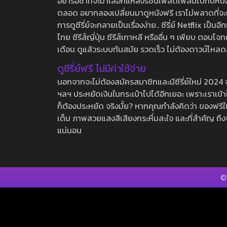
อย่ารอช้าที่จะมาเลือกแหล่งรชนี้เพลิดเพลินไปกับหนังให
ตลอด อยากลองเปลี่ยนมาดูหนังฟรี เราไม่พลาดที่จะแนะน
การดูซีรี่ย์จะกลายเป็นเรื่องง่าย.. ซีรี่ย์ Netflix เป็
ไทย ซีรีส์ญี่ปุ่น ซีรีส์เกาหลี หรืออื่น ๆ เพียบ ตอ
เดือน ดูแล้วระบบทันสมัย รวดเร็ว ไม่ต้องดาวน์โหลด
ดูซีรี่ย์ฟรี ไม่มีค่าใช้จ่าย
นอกจากจะไม่ต้องสมัครสมาชิกและมีซีรี่ย์ใหม่ 2024 จุกๆ
ฯลฯ ประหยัดเงินในกระเป๋าไปได้อีกเยอะ เพราะเราเข้าใจ
ก็ต้องประหยัด จริงมั้ย? หากคุณกำลังคิดว่า ของฟรีใน
เต็ม ภาพสวยแสงสีเสียงกระหึ่มสะใจ และที่สำคัญ ถึงจ
แน่นอน
©