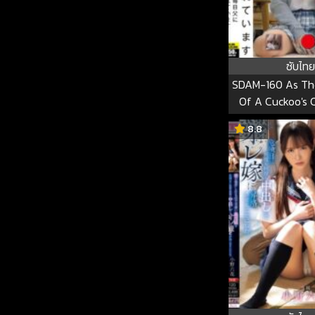
ซับไทย
SDAM-160 As Th
Of A Cuckoo's C
Used By My Fathe
8.8
And Forced To 
Sperm. SD