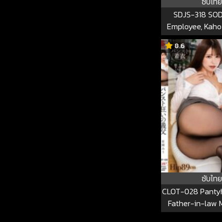
ซับไทย
SDJS-318 SOD
Employee, Kaho 
Her Second Year
8.6
Of Costumes. This 
AV Appearance!! 
She Immediate
Work Complete
SDJS-3
ซับไทย
CLOT-028 Pantyh
Father-in-law 
CLOT-0