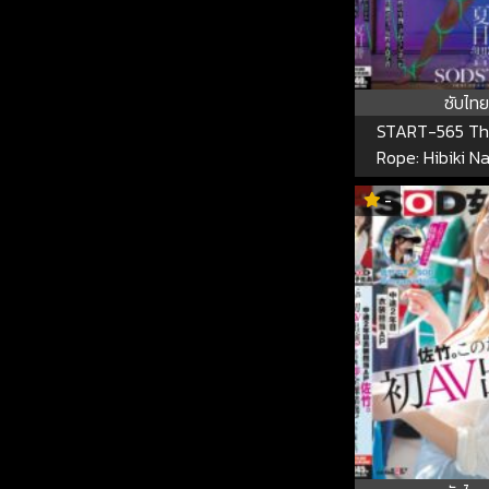
ซับไทย
START-565 Th
Rope: Hibiki N
Voluptuous 
-
Archaeologist, Is
A Former Re
Colleague An
Sexual Sacrifice
Inhabited By Evi
START-