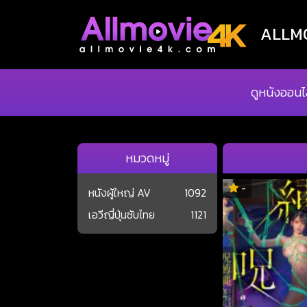
ALLMOV
ดูหนังออนไ
หมวดหมู่
-
หนังผู้ใหญ่ AV
1092
เอวีญี่ปุ่นซับไทย
1121