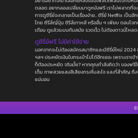
อย่ารอช้าที่จะมาเลือกแหล่งรชนี้เพลิดเพลินไปกับหนังให
ตลอด อยากลองเปลี่ยนมาดูหนังฟรี เราไม่พลาดที่จะแนะน
การดูซีรี่ย์จะกลายเป็นเรื่องง่าย.. ซีรี่ย์ Netflix เป็
ไทย ซีรีส์ญี่ปุ่น ซีรีส์เกาหลี หรืออื่น ๆ เพียบ ตอ
เดือน ดูแล้วระบบทันสมัย รวดเร็ว ไม่ต้องดาวน์โหลด
ดูซีรี่ย์ฟรี ไม่มีค่าใช้จ่าย
นอกจากจะไม่ต้องสมัครสมาชิกและมีซีรี่ย์ใหม่ 2024 จุกๆ
ฯลฯ ประหยัดเงินในกระเป๋าไปได้อีกเยอะ เพราะเราเข้าใจ
ก็ต้องประหยัด จริงมั้ย? หากคุณกำลังคิดว่า ของฟรีใน
เต็ม ภาพสวยแสงสีเสียงกระหึ่มสะใจ และที่สำคัญ ถึงจ
แน่นอน
©