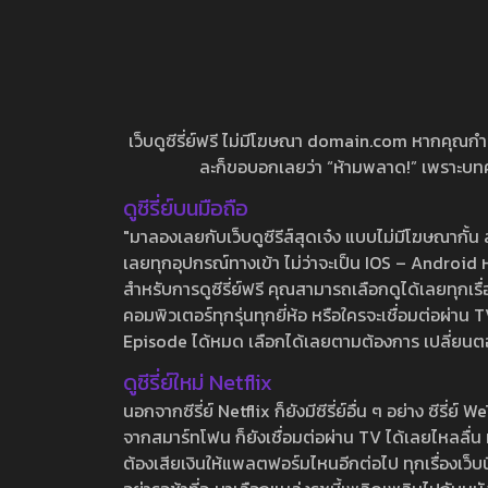
เว็บดูซีรี่ย์ฟรี ไม่มีโฆษณา domain.com หากคุณกำลัง
ละก็ขอบอกเลยว่า “ห้ามพลาด!” เพราะบทความ
ดูซีรี่ย์บนมือถือ
"มาลองเลยกับเว็บดูซีรีส์สุดเจ๋ง แบบไม่มีโฆษณากั
เลยทุกอุปกรณ์ทางเข้า ไม่ว่าจะเป็น IOS – Android หร
สำหรับการดูซีรี่ย์ฟรี คุณสามารถเลือกดูได้เลยทุกเรื
คอมพิวเตอร์ทุกรุ่นทุกยี่ห้อ หรือใครจะเชื่อมต่อผ
Episode ได้หมด เลือกได้เลยตามต้องการ เปลี่ยนตอนเ
ดูซีรี่ย์ใหม่ Netflix
นอกจากซีรี่ย์ Netflix ก็ยังมีซีรี่ย์อื่น ๆ อย่าง ซ
จากสมาร์ทโฟน ก็ยังเชื่อมต่อผ่าน TV ได้เลยไหลลื่น ห
ต้องเสียเงินให้แพลตฟอร์มไหนอีกต่อไป ทุกเรื่องเว็บนี้จ