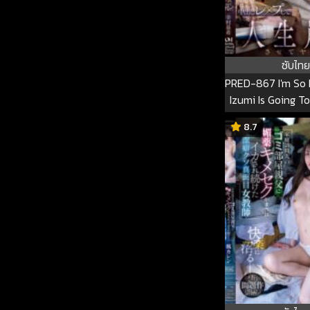
ซับไทย
PRED-867 I'm So 
Izumi Is Going T
Guy I Like! So… I
8.7
Rape Her And C
Her And Ruin 
Yukimura Izumi