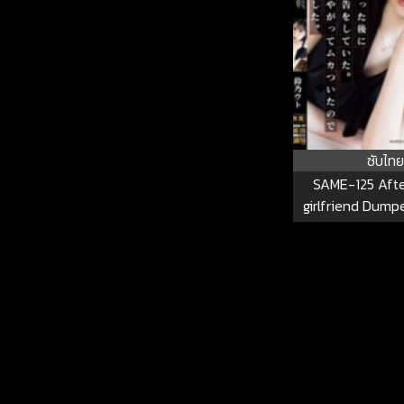
ซับไทย
SAME-125 Afte
girlfriend Dump
Announced Her M
Social Media. I
Off Because She
Happy, So I Dec
Revenge. Suzuno
125