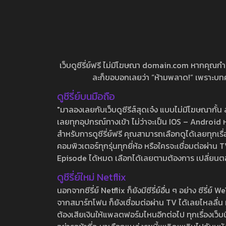
เว็บดูซีรี่ย์ฟรี ไม่มีโฆษณา domain.com หากคุณกำลัง
ละก็ขอบอกเลยว่า “ห้ามพลาด!” เพราะบทความ
ดูซีรี่ย์บนมือถือ
"มาลองเลยกับเว็บดูซีรีส์สุดเจ๋ง แบบไม่มีโฆษณากั
เลยทุกอุปกรณ์ทางเข้า ไม่ว่าจะเป็น IOS – Android หร
สำหรับการดูซีรี่ย์ฟรี คุณสามารถเลือกดูได้เลยทุกเรื
คอมพิวเตอร์ทุกรุ่นทุกยี่ห้อ หรือใครจะเชื่อมต่อผ
Episode ได้หมด เลือกได้เลยตามต้องการ เปลี่ยนตอนเ
ดูซีรี่ย์ใหม่ Netflix
นอกจากซีรี่ย์ Netflix ก็ยังมีซีรี่ย์อื่น ๆ อย่าง ซ
จากสมาร์ทโฟน ก็ยังเชื่อมต่อผ่าน TV ได้เลยไหลลื่น ห
ต้องเสียเงินให้แพลตฟอร์มไหนอีกต่อไป ทุกเรื่องเว็บนี้จ