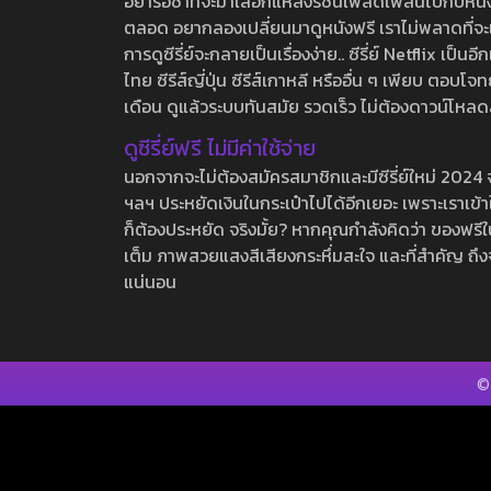
อย่ารอช้าที่จะมาเลือกแหล่งรชนี้เพลิดเพลินไปกับหนังให
ตลอด อยากลองเปลี่ยนมาดูหนังฟรี เราไม่พลาดที่จะแนะน
การดูซีรี่ย์จะกลายเป็นเรื่องง่าย.. ซีรี่ย์ Netflix เป็
ไทย ซีรีส์ญี่ปุ่น ซีรีส์เกาหลี หรืออื่น ๆ เพียบ ตอ
เดือน ดูแล้วระบบทันสมัย รวดเร็ว ไม่ต้องดาวน์โหลด
ดูซีรี่ย์ฟรี ไม่มีค่าใช้จ่าย
นอกจากจะไม่ต้องสมัครสมาชิกและมีซีรี่ย์ใหม่ 2024 จุกๆ
ฯลฯ ประหยัดเงินในกระเป๋าไปได้อีกเยอะ เพราะเราเข้าใจ
ก็ต้องประหยัด จริงมั้ย? หากคุณกำลังคิดว่า ของฟรีใน
เต็ม ภาพสวยแสงสีเสียงกระหึ่มสะใจ และที่สำคัญ ถึงจ
แน่นอน
©