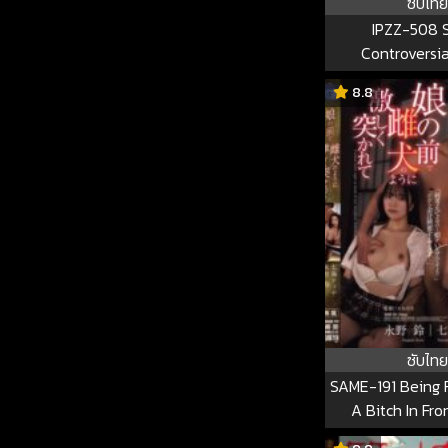
ซับไทย
IPZZ-508 
Controversi
Released!! Kare
8.8
Clean-freakish 
Female Teacher,
And Made To C
Trashy Old Man S
Home IPZ
ซับไทย
SAME-191 Being 
A Bitch In Fr
Daughter Tina N