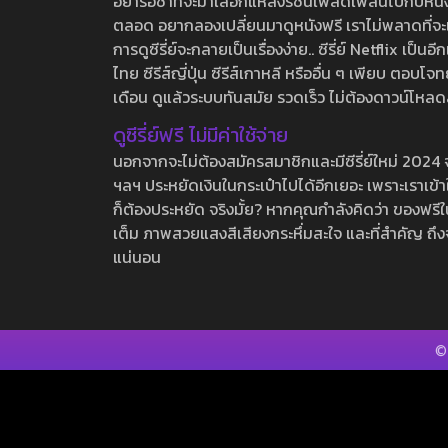
อย่ารอช้าที่จะมาเลือกแหล่งรชนี้เพลิดเพลินไปกับหนังให
ตลอด อยากลองเปลี่ยนมาดูหนังฟรี เราไม่พลาดที่จะแนะน
การดูซีรี่ย์จะกลายเป็นเรื่องง่าย.. ซีรี่ย์ Netflix เป็
ไทย ซีรีส์ญี่ปุ่น ซีรีส์เกาหลี หรืออื่น ๆ เพียบ ตอ
เดือน ดูแล้วระบบทันสมัย รวดเร็ว ไม่ต้องดาวน์โหลด
ดูซีรี่ย์ฟรี ไม่มีค่าใช้จ่าย
นอกจากจะไม่ต้องสมัครสมาชิกและมีซีรี่ย์ใหม่ 2024 จุกๆ
ฯลฯ ประหยัดเงินในกระเป๋าไปได้อีกเยอะ เพราะเราเข้าใจ
ก็ต้องประหยัด จริงมั้ย? หากคุณกำลังคิดว่า ของฟรีใน
เต็ม ภาพสวยแสงสีเสียงกระหึ่มสะใจ และที่สำคัญ ถึงจ
แน่นอน
©