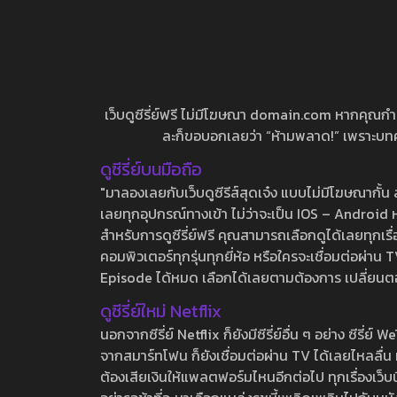
เว็บดูซีรี่ย์ฟรี ไม่มีโฆษณา domain.com หากคุณกำลัง
ละก็ขอบอกเลยว่า “ห้ามพลาด!” เพราะบทความ
ดูซีรี่ย์บนมือถือ
"มาลองเลยกับเว็บดูซีรีส์สุดเจ๋ง แบบไม่มีโฆษณากั
เลยทุกอุปกรณ์ทางเข้า ไม่ว่าจะเป็น IOS – Android หร
สำหรับการดูซีรี่ย์ฟรี คุณสามารถเลือกดูได้เลยทุกเรื
คอมพิวเตอร์ทุกรุ่นทุกยี่ห้อ หรือใครจะเชื่อมต่อผ
Episode ได้หมด เลือกได้เลยตามต้องการ เปลี่ยนตอนเ
ดูซีรี่ย์ใหม่ Netflix
นอกจากซีรี่ย์ Netflix ก็ยังมีซีรี่ย์อื่น ๆ อย่าง ซ
จากสมาร์ทโฟน ก็ยังเชื่อมต่อผ่าน TV ได้เลยไหลลื่น ห
ต้องเสียเงินให้แพลตฟอร์มไหนอีกต่อไป ทุกเรื่องเว็บนี้จ