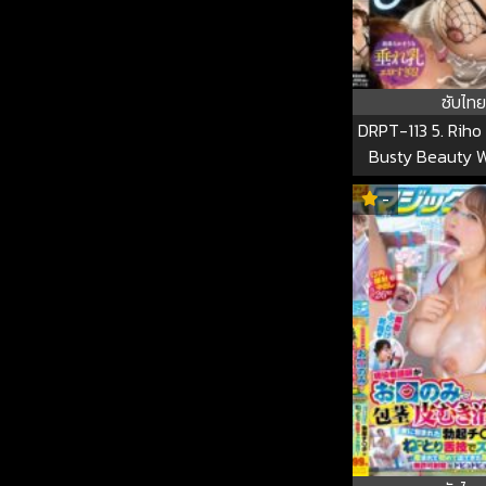
ซับไทย
DRPT-113 5. Riho
Busty Beauty W
Hanging From A 
-
Crowded Train, 
Her Nipples S
Simultaneously, 
Her Unfortunat
DRPT-1