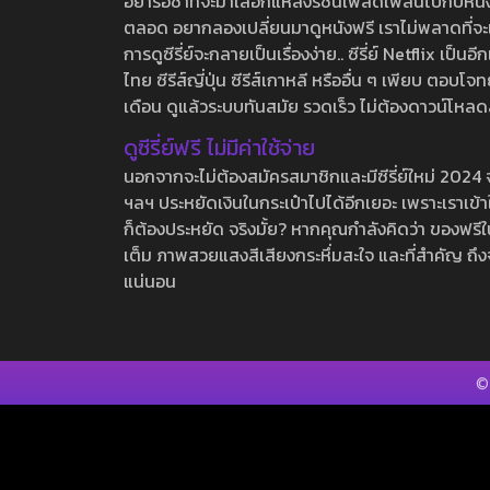
อย่ารอช้าที่จะมาเลือกแหล่งรชนี้เพลิดเพลินไปกับหนังให
ตลอด อยากลองเปลี่ยนมาดูหนังฟรี เราไม่พลาดที่จะแนะน
การดูซีรี่ย์จะกลายเป็นเรื่องง่าย.. ซีรี่ย์ Netflix เป็
ไทย ซีรีส์ญี่ปุ่น ซีรีส์เกาหลี หรืออื่น ๆ เพียบ ตอ
เดือน ดูแล้วระบบทันสมัย รวดเร็ว ไม่ต้องดาวน์โหลด
ดูซีรี่ย์ฟรี ไม่มีค่าใช้จ่าย
นอกจากจะไม่ต้องสมัครสมาชิกและมีซีรี่ย์ใหม่ 2024 จุกๆ
ฯลฯ ประหยัดเงินในกระเป๋าไปได้อีกเยอะ เพราะเราเข้าใจ
ก็ต้องประหยัด จริงมั้ย? หากคุณกำลังคิดว่า ของฟรีใน
เต็ม ภาพสวยแสงสีเสียงกระหึ่มสะใจ และที่สำคัญ ถึงจ
แน่นอน
©