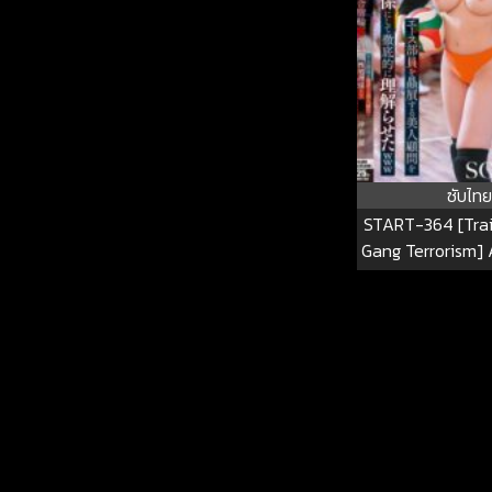
Trusted Older 
Coworkers. Ka
START-
ซับไทย
START-364 [Tra
Gang Terrorism] 
Advisor Who Fav
Member Is Made 
Slave And M
Understand Th
Www Kamiki Rei