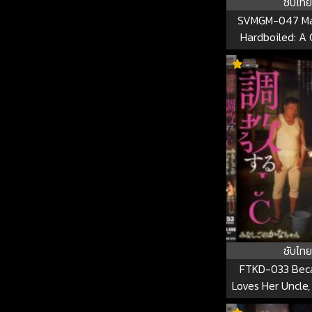
ซับไทย
SVMGM-047 Mag
Hardboiled: A 
Working Nurse A
-
Treat Phimosis 
Her Mouth! The E
Covered In For
Peeled Back With
Tongue Tech
Unauthorized E
Spurts Uncontro
The Tip Of The G
Has Been Expos
First Time In Its 
047
ซับไทย
FTKD-033 Bec
Loves Her Uncle
Him And Trains 