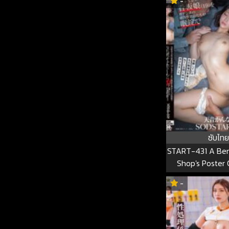
-
Kana-chan Yura 
033
ซับไทย
START-431 A Ben
Shop's Poster Gi
Turned Into A S
-
By Blue-collar C
Workers With Slee
While She Was Sl
Body Was Defil