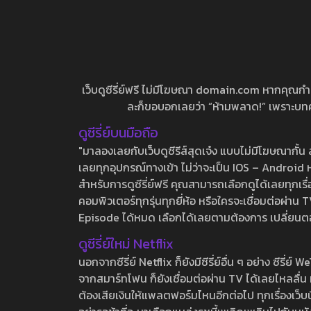
เว็บดูซีรี่ย์ฟรี ไม่มีโฆษณา domain.com หากคุณกำลัง
ละก็ขอบอกเลยว่า “ห้ามพลาด!” เพราะบทความ
ดูซีรี่ย์บนมือถือ
"มาลองเลยกับเว็บดูซีรีส์สุดเจ๋ง แบบไม่มีโฆษณากั
เลยทุกอุปกรณ์ทางเข้า ไม่ว่าจะเป็น IOS – Android หร
สำหรับการดูซีรี่ย์ฟรี คุณสามารถเลือกดูได้เลยทุกเรื
คอมพิวเตอร์ทุกรุ่นทุกยี่ห้อ หรือใครจะเชื่อมต่อผ
Episode ได้หมด เลือกได้เลยตามต้องการ เปลี่ยนตอนเ
ดูซีรี่ย์ใหม่ Netflix
นอกจากซีรี่ย์ Netflix ก็ยังมีซีรี่ย์อื่น ๆ อย่าง ซ
จากสมาร์ทโฟน ก็ยังเชื่อมต่อผ่าน TV ได้เลยไหลลื่น ห
ต้องเสียเงินให้แพลตฟอร์มไหนอีกต่อไป ทุกเรื่องเว็บนี้จ