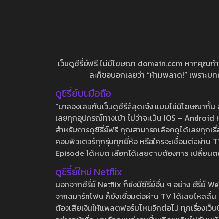
เว็บดูซีรี่ย์ฟรี ไม่มีโฆษณา domain.com หากคุณกำลัง
ละก็ขอบอกเลยว่า “ห้ามพลาด!” เพราะบทความ
ดูซีรี่ย์บนมือถือ
"มาลองเลยกับเว็บดูซีรีส์สุดเจ๋ง แบบไม่มีโฆษณากั
เลยทุกอุปกรณ์ทางเข้า ไม่ว่าจะเป็น IOS – Android หร
สำหรับการดูซีรี่ย์ฟรี คุณสามารถเลือกดูได้เลยทุกเรื
คอมพิวเตอร์ทุกรุ่นทุกยี่ห้อ หรือใครจะเชื่อมต่อผ
Episode ได้หมด เลือกได้เลยตามต้องการ เปลี่ยนตอนเ
ดูซีรี่ย์ใหม่ Netflix
นอกจากซีรี่ย์ Netflix ก็ยังมีซีรี่ย์อื่น ๆ อย่าง ซ
จากสมาร์ทโฟน ก็ยังเชื่อมต่อผ่าน TV ได้เลยไหลลื่น ห
ต้องเสียเงินให้แพลตฟอร์มไหนอีกต่อไป ทุกเรื่องเว็บนี้จ