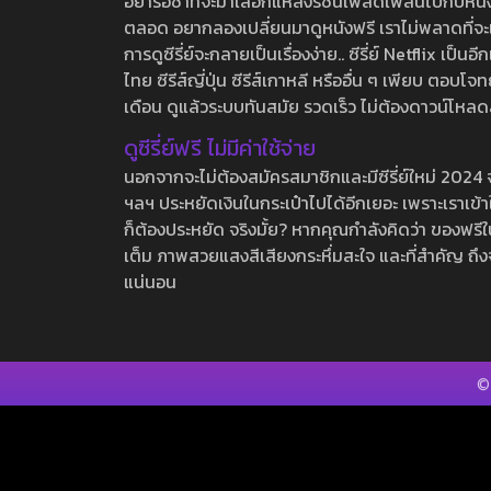
อย่ารอช้าที่จะมาเลือกแหล่งรชนี้เพลิดเพลินไปกับหนังให
ตลอด อยากลองเปลี่ยนมาดูหนังฟรี เราไม่พลาดที่จะแนะน
การดูซีรี่ย์จะกลายเป็นเรื่องง่าย.. ซีรี่ย์ Netflix เป็
ไทย ซีรีส์ญี่ปุ่น ซีรีส์เกาหลี หรืออื่น ๆ เพียบ ตอ
เดือน ดูแล้วระบบทันสมัย รวดเร็ว ไม่ต้องดาวน์โหลด
ดูซีรี่ย์ฟรี ไม่มีค่าใช้จ่าย
นอกจากจะไม่ต้องสมัครสมาชิกและมีซีรี่ย์ใหม่ 2024 จุกๆ
ฯลฯ ประหยัดเงินในกระเป๋าไปได้อีกเยอะ เพราะเราเข้าใจ
ก็ต้องประหยัด จริงมั้ย? หากคุณกำลังคิดว่า ของฟรีใน
เต็ม ภาพสวยแสงสีเสียงกระหึ่มสะใจ และที่สำคัญ ถึงจ
แน่นอน
©