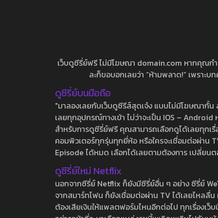
เว็บดูซีรี่ย์ฟรี ไม่มีโฆษณา domain.com หากคุณกำลัง
ละก็ขอบอกเลยว่า “ห้ามพลาด!” เพราะบทความ
ดูซีรี่ย์บนมือถือ
"มาลองเลยกับเว็บดูซีรีส์สุดเจ๋ง แบบไม่มีโฆษณากั
เลยทุกอุปกรณ์ทางเข้า ไม่ว่าจะเป็น IOS – Android หร
สำหรับการดูซีรี่ย์ฟรี คุณสามารถเลือกดูได้เลยทุกเรื
คอมพิวเตอร์ทุกรุ่นทุกยี่ห้อ หรือใครจะเชื่อมต่อผ
Episode ได้หมด เลือกได้เลยตามต้องการ เปลี่ยนตอนเ
ดูซีรี่ย์ใหม่ Netflix
นอกจากซีรี่ย์ Netflix ก็ยังมีซีรี่ย์อื่น ๆ อย่าง ซ
จากสมาร์ทโฟน ก็ยังเชื่อมต่อผ่าน TV ได้เลยไหลลื่น ห
ต้องเสียเงินให้แพลตฟอร์มไหนอีกต่อไป ทุกเรื่องเว็บนี้จ