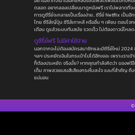
อย่ารอช้าที่จะมาเลือกแหล่งรชนี้เพลิดเพลินไปกับหนังให
ตลอด อยากลองเปลี่ยนมาดูหนังฟรี เราไม่พลาดที่จะแนะน
การดูซีรี่ย์จะกลายเป็นเรื่องง่าย.. ซีรี่ย์ Netflix เป็
ไทย ซีรีส์ญี่ปุ่น ซีรีส์เกาหลี หรืออื่น ๆ เพียบ ตอ
เดือน ดูแล้วระบบทันสมัย รวดเร็ว ไม่ต้องดาวน์โหลด
ดูซีรี่ย์ฟรี ไม่มีค่าใช้จ่าย
นอกจากจะไม่ต้องสมัครสมาชิกและมีซีรี่ย์ใหม่ 2024 จุกๆ
ฯลฯ ประหยัดเงินในกระเป๋าไปได้อีกเยอะ เพราะเราเข้าใจ
ก็ต้องประหยัด จริงมั้ย? หากคุณกำลังคิดว่า ของฟรีใน
เต็ม ภาพสวยแสงสีเสียงกระหึ่มสะใจ และที่สำคัญ ถึงจ
แน่นอน
©