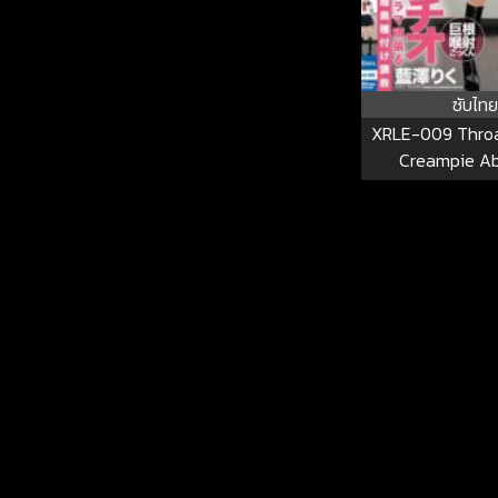
ซับไทย
XRLE-009 Throa
Creampie Ab
Obedience Deep
Aizawa Riku 