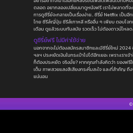
อย่ารอช้าที่จะมาเลือกแหล่งรชนี้เพลิดเพลินไปกับหนังให
ตลอด อยากลองเปลี่ยนมาดูหนังฟรี เราไม่พลาดที่จะแนะน
การดูซีรี่ย์จะกลายเป็นเรื่องง่าย.. ซีรี่ย์ Netflix เป็
ไทย ซีรีส์ญี่ปุ่น ซีรีส์เกาหลี หรืออื่น ๆ เพียบ ตอ
เดือน ดูแล้วระบบทันสมัย รวดเร็ว ไม่ต้องดาวน์โหลด
ดูซีรี่ย์ฟรี ไม่มีค่าใช้จ่าย
นอกจากจะไม่ต้องสมัครสมาชิกและมีซีรี่ย์ใหม่ 2024 จุกๆ
ฯลฯ ประหยัดเงินในกระเป๋าไปได้อีกเยอะ เพราะเราเข้าใจ
ก็ต้องประหยัด จริงมั้ย? หากคุณกำลังคิดว่า ของฟรีใน
เต็ม ภาพสวยแสงสีเสียงกระหึ่มสะใจ และที่สำคัญ ถึงจ
แน่นอน
©