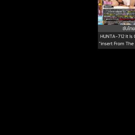
ซับไทย
HUNTA-712 It Is
“insert From The
Childhood F
Vulnerable Vulga
Being Irritated O
By The Bullying 
Class And Vagin
… HUNTA