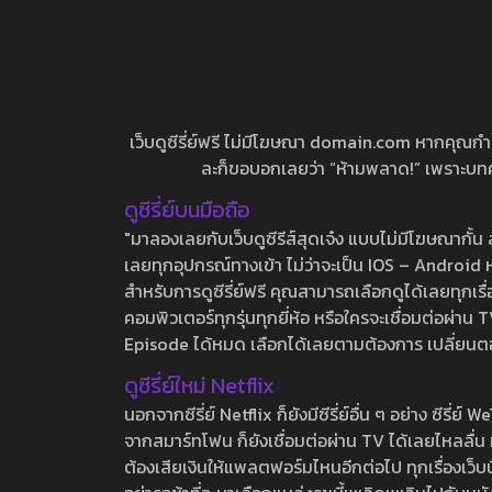
เว็บดูซีรี่ย์ฟรี ไม่มีโฆษณา domain.com หากคุณกำลัง
ละก็ขอบอกเลยว่า “ห้ามพลาด!” เพราะบทความ
ดูซีรี่ย์บนมือถือ
"มาลองเลยกับเว็บดูซีรีส์สุดเจ๋ง แบบไม่มีโฆษณากั
เลยทุกอุปกรณ์ทางเข้า ไม่ว่าจะเป็น IOS – Android หร
สำหรับการดูซีรี่ย์ฟรี คุณสามารถเลือกดูได้เลยทุกเรื
คอมพิวเตอร์ทุกรุ่นทุกยี่ห้อ หรือใครจะเชื่อมต่อผ
Episode ได้หมด เลือกได้เลยตามต้องการ เปลี่ยนตอนเ
ดูซีรี่ย์ใหม่ Netflix
นอกจากซีรี่ย์ Netflix ก็ยังมีซีรี่ย์อื่น ๆ อย่าง ซ
จากสมาร์ทโฟน ก็ยังเชื่อมต่อผ่าน TV ได้เลยไหลลื่น ห
ต้องเสียเงินให้แพลตฟอร์มไหนอีกต่อไป ทุกเรื่องเว็บนี้จ