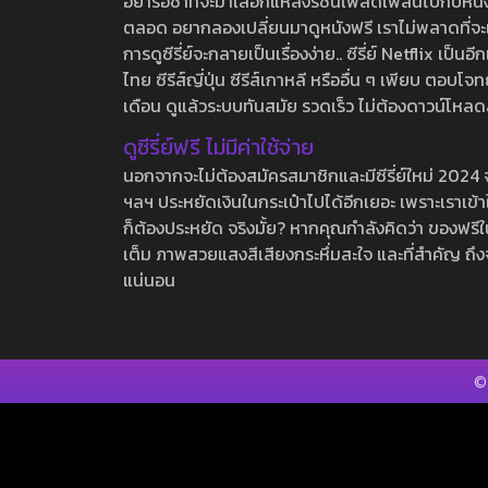
อย่ารอช้าที่จะมาเลือกแหล่งรชนี้เพลิดเพลินไปกับหนังให
ตลอด อยากลองเปลี่ยนมาดูหนังฟรี เราไม่พลาดที่จะแนะน
การดูซีรี่ย์จะกลายเป็นเรื่องง่าย.. ซีรี่ย์ Netflix เป็
ไทย ซีรีส์ญี่ปุ่น ซีรีส์เกาหลี หรืออื่น ๆ เพียบ ตอ
เดือน ดูแล้วระบบทันสมัย รวดเร็ว ไม่ต้องดาวน์โหลด
ดูซีรี่ย์ฟรี ไม่มีค่าใช้จ่าย
นอกจากจะไม่ต้องสมัครสมาชิกและมีซีรี่ย์ใหม่ 2024 จุกๆ
ฯลฯ ประหยัดเงินในกระเป๋าไปได้อีกเยอะ เพราะเราเข้าใจ
ก็ต้องประหยัด จริงมั้ย? หากคุณกำลังคิดว่า ของฟรีใน
เต็ม ภาพสวยแสงสีเสียงกระหึ่มสะใจ และที่สำคัญ ถึงจ
แน่นอน
©