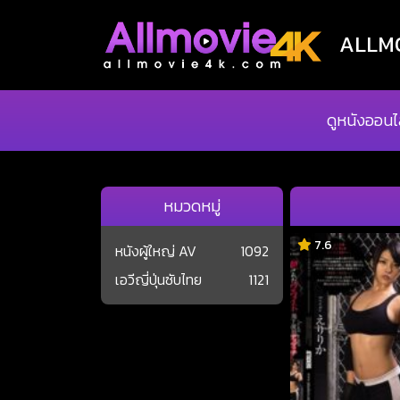
ALLMOV
ดูหนังออนไ
หมวดหมู่
7.6
หนังผู้ใหญ่ AV
1092
เอวีญี่ปุ่นซับไทย
1121