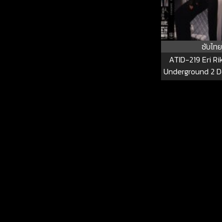
ซับไทย
ATID-219 Eri Ri
Underground 2 
Pride That H
Committed A