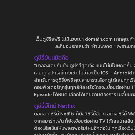
เว็บดูซีรี่ย์ฟรี ไม่มีโฆษณา domain.com หากคุณกำลัง
ละก็ขอบอกเลยว่า “ห้ามพลาด!” เพราะบทความ
ดูซีรี่ย์บนมือถือ
"มาลองเลยกับเว็บดูซีรีส์สุดเจ๋ง แบบไม่มีโฆษณากั
เลยทุกอุปกรณ์ทางเข้า ไม่ว่าจะเป็น IOS – Android หร
สำหรับการดูซีรี่ย์ฟรี คุณสามารถเลือกดูได้เลยทุกเรื
คอมพิวเตอร์ทุกรุ่นทุกยี่ห้อ หรือใครจะเชื่อมต่อผ
Episode ได้หมด เลือกได้เลยตามต้องการ เปลี่ยนตอนเ
ดูซีรี่ย์ใหม่ Netflix
นอกจากซีรี่ย์ Netflix ก็ยังมีซีรี่ย์อื่น ๆ อย่าง ซ
จากสมาร์ทโฟน ก็ยังเชื่อมต่อผ่าน TV ได้เลยไหลลื่น ห
ต้องเสียเงินให้แพลตฟอร์มไหนอีกต่อไป ทุกเรื่องเว็บนี้จ