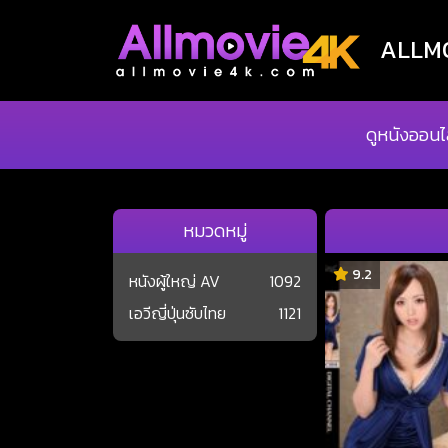
ALLMOV
ดูหนังออนไ
หมวดหมู่
9.2
หนังผู้ใหญ่ AV
1092
เอวีญี่ปุ่นซับไทย
1121