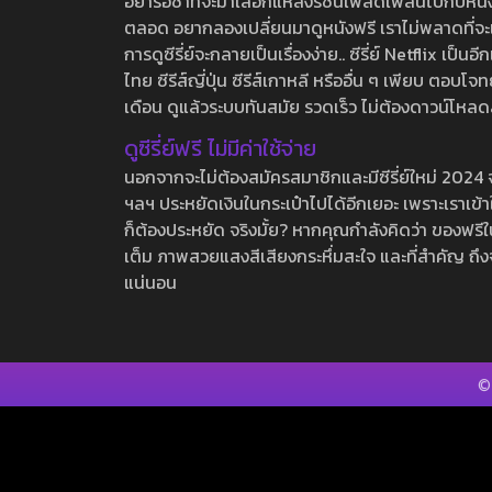
อย่ารอช้าที่จะมาเลือกแหล่งรชนี้เพลิดเพลินไปกับหนังให
ตลอด อยากลองเปลี่ยนมาดูหนังฟรี เราไม่พลาดที่จะแนะน
การดูซีรี่ย์จะกลายเป็นเรื่องง่าย.. ซีรี่ย์ Netflix เป็
ไทย ซีรีส์ญี่ปุ่น ซีรีส์เกาหลี หรืออื่น ๆ เพียบ ตอ
เดือน ดูแล้วระบบทันสมัย รวดเร็ว ไม่ต้องดาวน์โหลด
ดูซีรี่ย์ฟรี ไม่มีค่าใช้จ่าย
นอกจากจะไม่ต้องสมัครสมาชิกและมีซีรี่ย์ใหม่ 2024 จุกๆ
ฯลฯ ประหยัดเงินในกระเป๋าไปได้อีกเยอะ เพราะเราเข้าใจ
ก็ต้องประหยัด จริงมั้ย? หากคุณกำลังคิดว่า ของฟรีใน
เต็ม ภาพสวยแสงสีเสียงกระหึ่มสะใจ และที่สำคัญ ถึงจ
แน่นอน
©