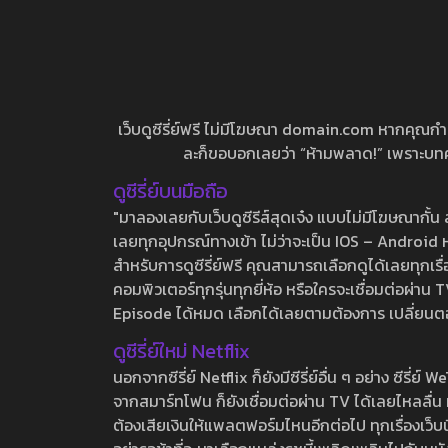
เว็บดูซีรี่ย์ฟรี ไม่มีโฆษณา domain.com หากคุณกำลัง
ละก็ขอบอกเลยว่า “ห้ามพลาด!” เพราะบทความ
ดูซีรี่ย์บนมือถือ
"มาลองเลยกับเว็บดูซีรีส์สุดเจ๋ง แบบไม่มีโฆษณากั
เลยทุกอุปกรณ์ทางเข้า ไม่ว่าจะเป็น IOS – Android หร
สำหรับการดูซีรี่ย์ฟรี คุณสามารถเลือกดูได้เลยทุกเรื
คอมพิวเตอร์ทุกรุ่นทุกยี่ห้อ หรือใครจะเชื่อมต่อผ
Episode ได้หมด เลือกได้เลยตามต้องการ เปลี่ยนตอนเ
ดูซีรี่ย์ใหม่ Netflix
นอกจากซีรี่ย์ Netflix ก็ยังมีซีรี่ย์อื่น ๆ อย่าง ซ
จากสมาร์ทโฟน ก็ยังเชื่อมต่อผ่าน TV ได้เลยไหลลื่น ห
ต้องเสียเงินให้แพลตฟอร์มไหนอีกต่อไป ทุกเรื่องเว็บนี้จ