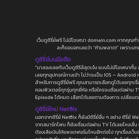
เว็บดูซีรี่ย์ฟรี ไม่มีโฆษณา domain.com หากคุณกำลัง
ละก็ขอบอกเลยว่า “ห้ามพลาด!” เพราะบทความ
ดูซีรี่ย์บนมือถือ
"มาลองเลยกับเว็บดูซีรีส์สุดเจ๋ง แบบไม่มีโฆษณากั
เลยทุกอุปกรณ์ทางเข้า ไม่ว่าจะเป็น IOS – Android หร
สำหรับการดูซีรี่ย์ฟรี คุณสามารถเลือกดูได้เลยทุกเรื
คอมพิวเตอร์ทุกรุ่นทุกยี่ห้อ หรือใครจะเชื่อมต่อผ
Episode ได้หมด เลือกได้เลยตามต้องการ เปลี่ยนตอนเ
ดูซีรี่ย์ใหม่ Netflix
นอกจากซีรี่ย์ Netflix ก็ยังมีซีรี่ย์อื่น ๆ อย่าง ซ
จากสมาร์ทโฟน ก็ยังเชื่อมต่อผ่าน TV ได้เลยไหลลื่น ห
ต้องเสียเงินให้แพลตฟอร์มไหนอีกต่อไป ทุกเรื่องเว็บนี้จ