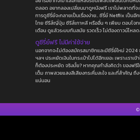
อย่ารอช้าที่จะมาเลือกแหล่งรชนี้เพลิดเพลินไปกับหนังให
ตลอด อยากลองเปลี่ยนมาดูหนังฟรี เราไม่พลาดที่จะแนะน
การดูซีรี่ย์จะกลายเป็นเรื่องง่าย.. ซีรี่ย์ Netflix เป็
ไทย ซีรีส์ญี่ปุ่น ซีรีส์เกาหลี หรืออื่น ๆ เพียบ ตอ
เดือน ดูแล้วระบบทันสมัย รวดเร็ว ไม่ต้องดาวน์โหลด
ดูซีรี่ย์ฟรี ไม่มีค่าใช้จ่าย
นอกจากจะไม่ต้องสมัครสมาชิกและมีซีรี่ย์ใหม่ 2024 จุกๆ
ฯลฯ ประหยัดเงินในกระเป๋าไปได้อีกเยอะ เพราะเราเข้าใจ
ก็ต้องประหยัด จริงมั้ย? หากคุณกำลังคิดว่า ของฟรีใน
เต็ม ภาพสวยแสงสีเสียงกระหึ่มสะใจ และที่สำคัญ ถึงจ
แน่นอน
©